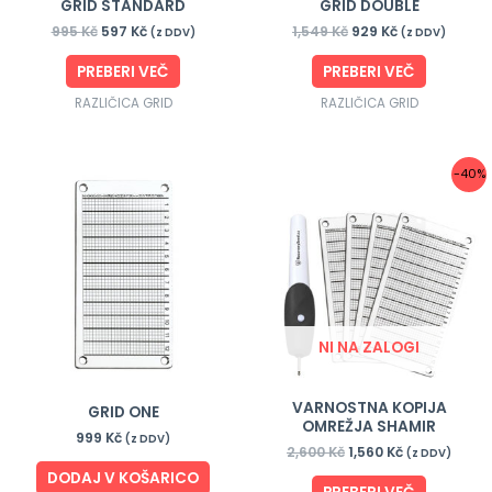
GRID STANDARD
GRID DOUBLE
995
Kč
597
Kč
1,549
Kč
929
Kč
(z DDV)
(z DDV)
PREBERI VEČ
PREBERI VEČ
RAZLIČICA GRID
RAZLIČICA GRID
Prvotna
Trenutna
-40%
cena
cena
je
je:
bila:
1,560 Kč.
2,600 Kč.
NI NA ZALOGI
VARNOSTNA KOPIJA
GRID ONE
OMREŽJA SHAMIR
999
Kč
(z DDV)
2,600
Kč
1,560
Kč
(z DDV)
DODAJ V KOŠARICO