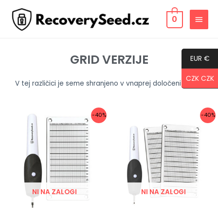
Preskoči
GLAV
na
0
MENI
vsebino
GRID VERZIJE
EUR €
CZK CZK
V tej različici je seme shranjeno v vnaprej določeni tabeli.
Prvotna
Trenutna
Prvotna
Trenutna
-40%
-40%
cena
cena
cena
cena
je
je:
je
je:
bila:
597 Kč.
bila:
929 Kč.
995 Kč.
1,549 Kč.
NI NA ZALOGI
NI NA ZALOGI