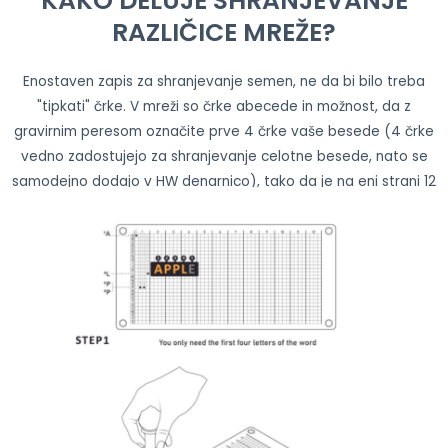
KAKO DELUJE SHRANJEVANJE
RAZLIČICE MREŽE?
Enostaven zapis za shranjevanje semen, ne da bi bilo treba
"tipkati" črke. V mreži so črke abecede in možnost, da z
gravirnim peresom označite prve 4 črke vaše besede (4 črke
vedno zadostujejo za shranjevanje celotne besede, nato se
samodejno dodajo v HW denarnico), tako da je na eni strani 12
besed, na drugi strani pa skupaj 24 besed za obnovitev
vašega semena v HW denarnici Trezor ali Ledger.