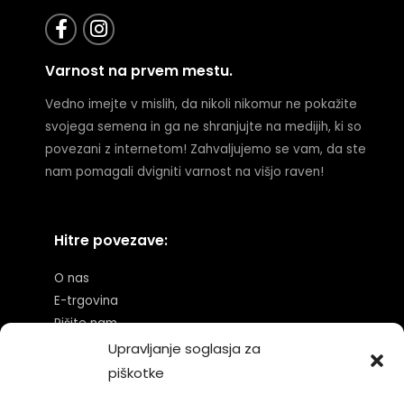
F
I
a
n
c
s
Varnost na prvem mestu.
e
t
b
a
Vedno imejte v mislih, da nikoli nikomur ne pokažite
o
g
svojega semena in ga ne shranjujte na medijih, ki so
o
r
povezani z internetom! Zahvaljujemo se vam, da ste
k
a
nam pomagali dvigniti varnost na višjo raven!
-
m
f
Hitre povezave:
O nas
E-trgovina
Pišite nam
Pogoji in določila
Upravljanje soglasja za
Partnerski program
piškotke
Piškotki